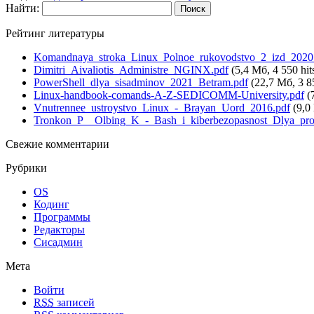
Найти:
Рейтинг литературы
Komandnaya_stroka_Linux_Polnoe_rukovodstvo_2_izd_2020_
Dimitri_Aivaliotis_Administre_NGINX.pdf
(5,4 Мб, 4 550 hit
PowerShell_dlya_sisadminov_2021_Betram.pdf
(22,7 Мб, 3 85
Linux-handbook-comands-A-Z-SEDICOMM-University.pdf
(7
Vnutrennee_ustroystvo_Linux_-_Brayan_Uord_2016.pdf
(9,0 
Tronkon_P__Olbing_K_-_Bash_i_kiberbezopasnost_Dlya_prof
Свежие комментарии
Рубрики
OS
Кодинг
Программы
Редакторы
Сисадмин
Мета
Войти
RSS
записей