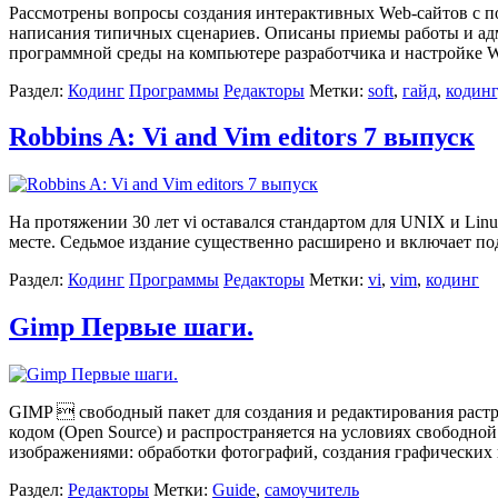
Рассмотрены вопросы создания интерактивных Web-сайтов с 
написания типичных сценариев. Описаны приемы работы и а
программной среды на компьютере разработчика и настройке 
Раздел:
Кодинг
Программы
Редакторы
Метки:
soft
,
гайд
,
кодинг
Robbins A: Vi and Vim editors 7 выпуск
На протяжении 30 лет vi оставался стандартом для UNIX и Linux
месте. Седьмое издание существенно расширено и включает 
Раздел:
Кодинг
Программы
Редакторы
Метки:
vi
,
vim
,
кодинг
Gimp Первые шаги.
GIMP  свободный пакет для создания и редактирования раст
кодом (Open Source) и распространяется на условиях свободн
изображениями: обработки фотографий, создания графических
Раздел:
Редакторы
Метки:
Guide
,
самоучитель