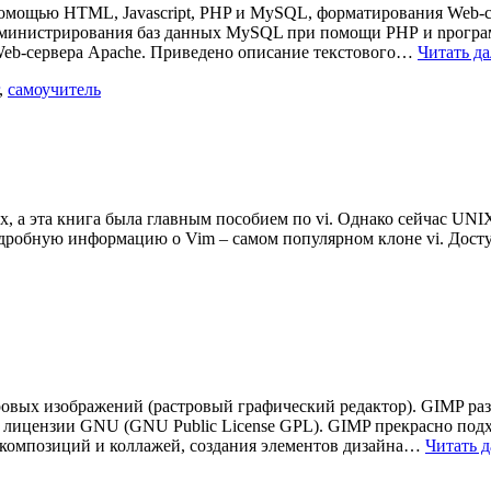
помощью НТML, Javascript, PHP и MySQL, форматирования Web
дминистрирования баз данных MySQL при помощи РНР и npoгра
Web-сервера Apache. Приведено описание текстового…
Читать да
,
самоучитель
, а эта книга была главным пособием по vi. Однако сейчас UNIX 
подробную информацию о Vim – самом популярном клоне vi. До
ровых изображений (растровый графический редактор). GIMP ра
ой лицензии GNU (GNU Public License GPL). GIMP прекрасно под
 композиций и коллажей, создания элементов дизайна…
Читать д