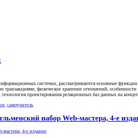
х
 информационных системах, рассматриваются основные функции 
ние транзакциями, физическое хранение отношений, особенност
, технология проектирования реляционных баз данных на конц
нг
,
самоучитель
льменский набор Web-мастера, 4-е изда